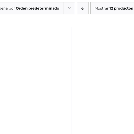
dena por
Orden predeterminado
Mostrar
12 productos