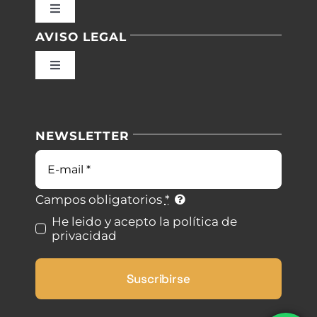
Toggle
Navigation
AVISO LEGAL
Inicio
Toggle
Navigation
Nuestras instalaciones
Política de privacidad
NEWSLETTER
Blog
Condiciones de uso
Correo
electrónico
Contacto
Ley de cookies
Campos obligatorios
*
He leido y acepto la política de
privacidad
Desistimiento
Suscribirse
Accesibilidad