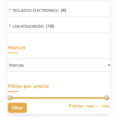
(4)
TECLADOS ELECTRONICO
(18)
UNCATEGORIZED
Marcas
Filtrar por precio
Pre
Pre
Precio:
—
160€
170€
Filtrar
mín
má