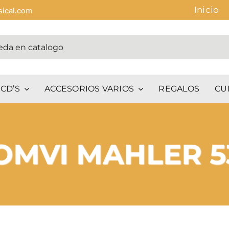
Inicio
sical.com
CD’S
ACCESORIOS VARIOS
REGALOS
CU
OMVI MAHLER 5