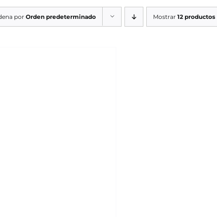
dena por
Orden predeterminado
Mostrar
12 productos