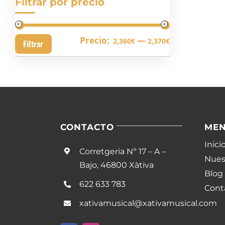
Filtrar por precio
Precio
Precio
Precio:
—
2,360€
2,370€
Filtrar
mínimo
máximo
CONTACTO
ME
Inici
Corretgeria Nº 17 – A –
Nuest
Bajo, 46800 Xàtiva
Blog
622 633 783
Cont
xativamusical@xativamusical.com