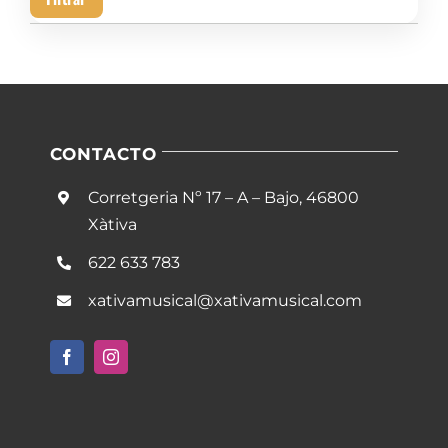
mín
má
CONTACTO
Corretgeria Nº 17 – A – Bajo, 46800
Xàtiva
622 633 783
xativamusical@xativamusical.com