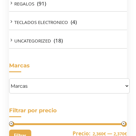
(91)
REGALOS
(4)
TECLADOS ELECTRONICO
(18)
UNCATEGORIZED
Marcas
Filtrar por precio
Pre
Pre
Precio:
—
2,360€
2,370€
Filtrar