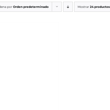
dena por
Orden predeterminado
Mostrar
24 productos