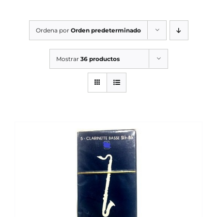
SERVICIOS TALLER
Ordena por
Orden predeterminado
SERVICIOS TALLER
OCASIÓN
Mostrar
36 productos
OCASIÓN