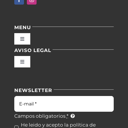
MENU
Toggle
Navigation
AVISO LEGAL
Inicio
Toggle
Navigation
Nuestras instalaciones
Política de privacidad
NEWSLETTER
Blog
Condiciones de uso
Correo
electrónico
Contacto
Ley de cookies
Campos obligatorios
*
He leido y acepto la política de