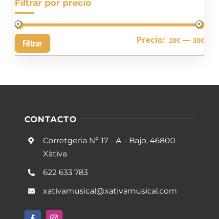
Filtrar por precio
Pre
Pre
Precio:
—
20€
30€
Filtrar
mín
má
CONTACTO
Corretgeria Nº 17 – A – Bajo, 46800
Xàtiva
622 633 783
xativamusical@xativamusical.com