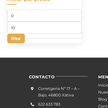
Precio
mínimo
Precio
máximo
Filtrar
CONTACTO
ME
Inici
Corretgeria Nº 17 – A –
Nuest
Bajo, 46800 Xàtiva
Blog
622 633 783
Cont