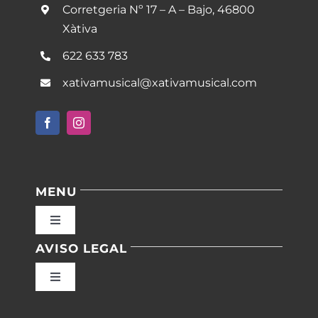
Corretgeria Nº 17 – A – Bajo, 46800
Xàtiva
622 633 783
xativamusical@xativamusical.com
MENU
Toggle
Navigation
AVISO LEGAL
Inicio
Toggle
Navigation
Nuestras instalaciones
Política de privacidad