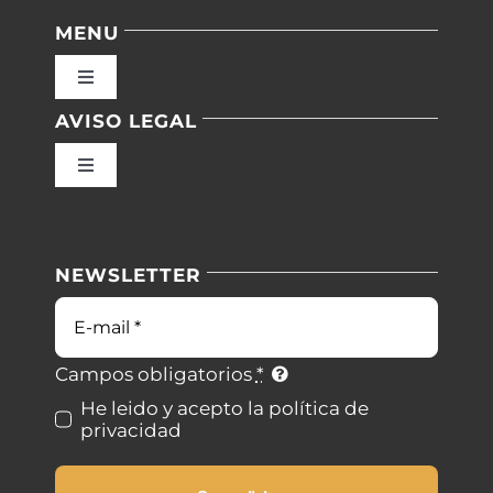
MENU
Toggle
Navigation
AVISO LEGAL
Inicio
Toggle
Navigation
Nuestras instalaciones
Política de privacidad
NEWSLETTER
Blog
Condiciones de uso
Correo
electrónico
Contacto
Ley de cookies
Campos obligatorios
*
He leido y acepto la política de
privacidad
Desistimiento