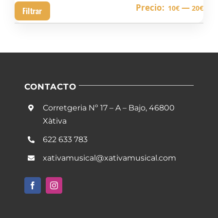
Pre
Pre
Precio:
—
10€
20€
Filtrar
mín
má
CONTACTO
Corretgeria Nº 17 – A – Bajo, 46800
Xàtiva
622 633 783
xativamusical@xativamusical.com