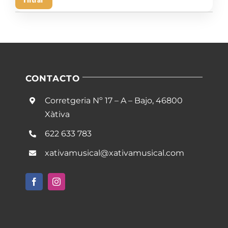
mín
má
CONTACTO
Corretgeria Nº 17 – A – Bajo, 46800
Xàtiva
622 633 783
xativamusical@xativamusical.com