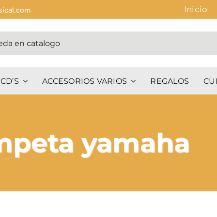
Inicio
sical.com
CD’S
ACCESORIOS VARIOS
REGALOS
CU
ompeta yamaha