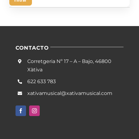
mín
má
CONTACTO
Corretgeria Nº 17 – A – Bajo, 46800
Xàtiva
622 633 783
xativamusical@xativamusical.com