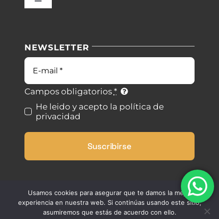
Toggle
Navigation
Nuestras instalaciones
Política de privacidad
NEWSLETTER
Blog
Condiciones de uso
Contacto
Ley de cookies
Campos obligatorios
*
He leido y acepto la política de
privacidad
Desistimiento
Suscribirse
Accesibilidad
Mapa del sitio
Usamos cookies para asegurar que te damos la mejor
experiencia en nuestra web. Si continúas usando este sitio,
asumiremos que estás de acuerdo con ello.