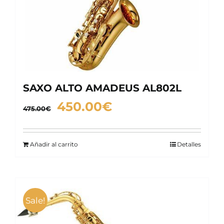
SAXO ALTO AMADEUS AL802L
El
El
450.00
€
475.00
€
precio
precio
original
actual
Añadir al carrito
Detalles
era:
es:
475.00€.
450.00€.
Sale!