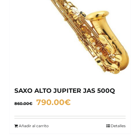
SAXO ALTO JUPITER JAS 500Q
El
El
790.00
€
860.00
€
precio
precio
original
actual
Añadir al carrito
Detalles
era:
es:
860.00€.
790.00€.