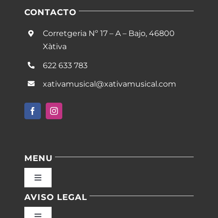
CONTACTO
Corretgeria Nº 17 – A – Bajo, 46800
Xàtiva
622 633 783
xativamusical@xativamusical.com
MENU
Toggle
Navigation
AVISO LEGAL
Inicio