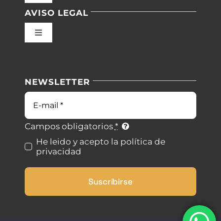
Navigation
AVISO LEGAL
Inicio
Toggle
Navigation
Nuestras instalaciones
Política de privacidad
NEWSLETTER
Blog
Condiciones de uso
Correo
electrónico
Contacto
Ley de cookies
Campos obligatorios
*
He leido y acepto la política de
privacidad
Desistimiento
Suscribirse
Accesibilidad