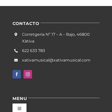
CONTACTO
Corretgeria Nº 17 – A – Bajo, 46800
Xàtiva
622 633 783
xativamusical@xativamusical.com
MENU
Toggle