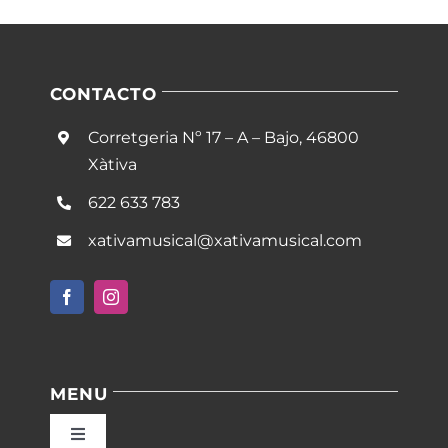
CONTACTO
Corretgeria Nº 17 – A – Bajo, 46800
Xàtiva
622 633 783
xativamusical@xativamusical.com
MENU
Toggle