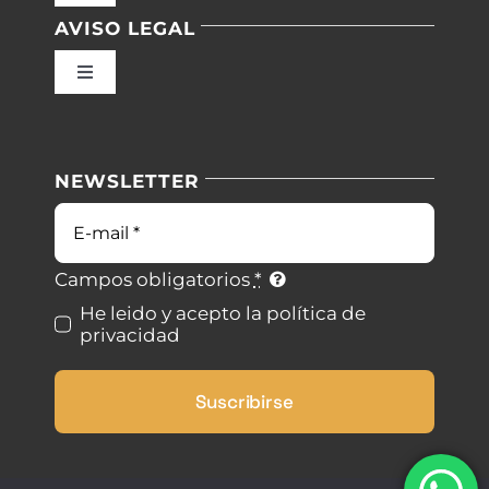
Navigation
AVISO LEGAL
Inicio
Toggle
Navigation
Nuestras instalaciones
Política de privacidad
NEWSLETTER
Blog
Condiciones de uso
Correo
electrónico
Contacto
Ley de cookies
Campos obligatorios
*
He leido y acepto la política de
privacidad
Desistimiento
Suscribirse
Accesibilidad