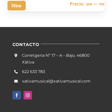
Pre
Pre
Precio:
—
60€
70€
Filtrar
mín
má
CONTACTO
Corretgeria Nº 17 – A – Bajo, 46800
Xàtiva
622 633 783
xativamusical@xativamusical.com