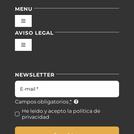
MENU
Toggle
Navigation
AVISO LEGAL
Inicio
Toggle
Navigation
Nuestras instalaciones
Política de privacidad
NEWSLETTER
Blog
Condiciones de uso
Correo
electrónico
Contacto
Ley de cookies
Campos obligatorios
*
He leido y acepto la política de
privacidad
Desistimiento