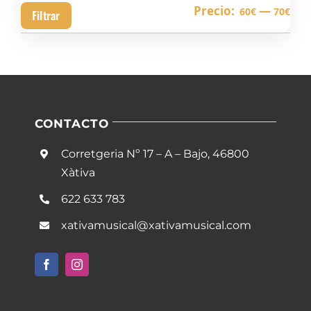
Pre
Pre
Precio:
—
60€
70€
Filtrar
mín
má
CONTACTO
Corretgeria Nº 17 – A – Bajo, 46800
Xàtiva
622 633 783
xativamusical@xativamusical.com