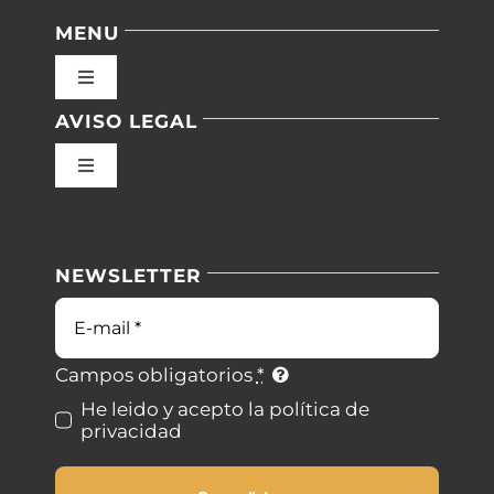
MENU
Toggle
Navigation
AVISO LEGAL
Inicio
Toggle
Navigation
Nuestras instalaciones
Política de privacidad
NEWSLETTER
Blog
Condiciones de uso
Correo
electrónico
Contacto
Ley de cookies
Campos obligatorios
*
He leido y acepto la política de
privacidad
Desistimiento