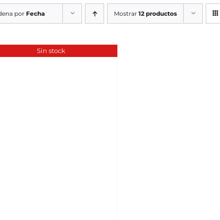
dena por
Fecha
Mostrar
12 productos
Sin stock