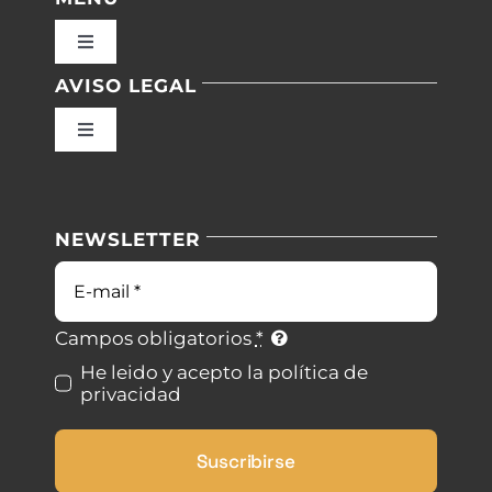
Toggle
Navigation
AVISO LEGAL
Inicio
Toggle
Navigation
Nuestras instalaciones
Política de privacidad
NEWSLETTER
Blog
Condiciones de uso
Correo
electrónico
Contacto
Ley de cookies
Campos obligatorios
*
He leido y acepto la política de
privacidad
Desistimiento
Suscribirse
Accesibilidad