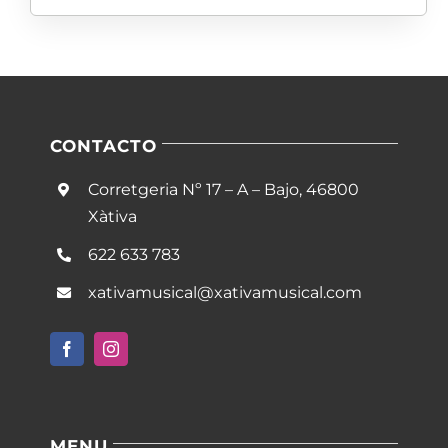
CONTACTO
Corretgeria Nº 17 – A – Bajo, 46800
Xàtiva
622 633 783
xativamusical@xativamusical.com
MENU