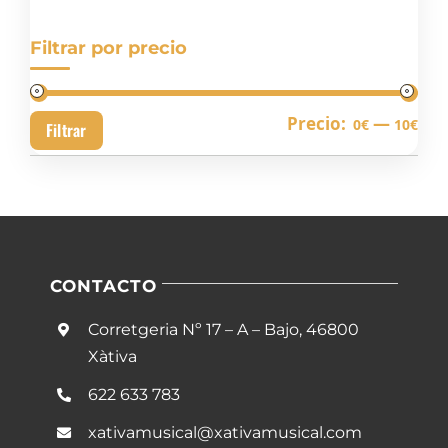
Filtrar por precio
Pre
Pre
Precio:
—
0€
10€
Filtrar
mín
má
CONTACTO
Corretgeria Nº 17 – A – Bajo, 46800
Xàtiva
622 633 783
xativamusical@xativamusical.com