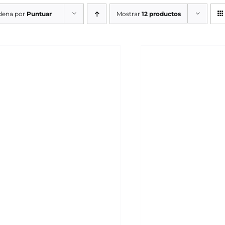
dena por
Puntuar
Mostrar
12 productos