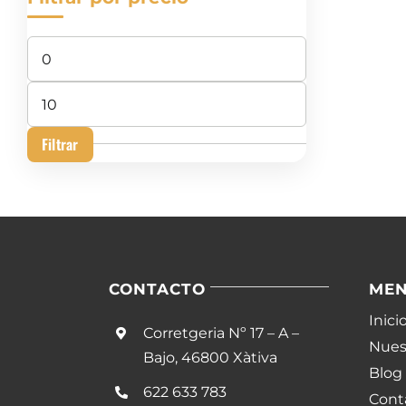
Precio
mínimo
Precio
máximo
Filtrar
CONTACTO
ME
Inici
Corretgeria Nº 17 – A –
Nuest
Bajo, 46800 Xàtiva
Blog
622 633 783
Cont