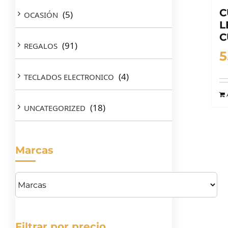
C
(5)
OCASIÓN
L
C
(91)
REGALOS
5
(4)
TECLADOS ELECTRONICO
(18)
UNCATEGORIZED
Marcas
Filtrar por precio