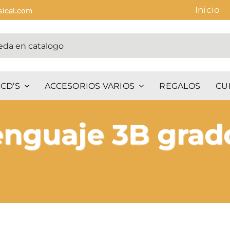
Inicio
sical.com
CD’S
ACCESORIOS VARIOS
REGALOS
CU
enguaje 3B grad