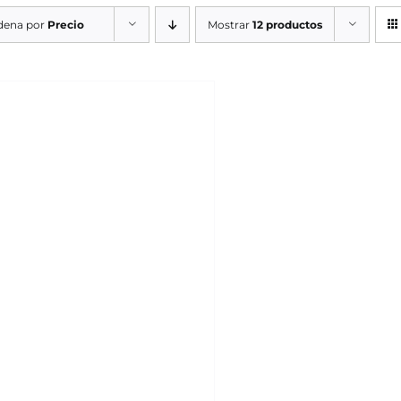
dena por
Precio
Mostrar
12 productos