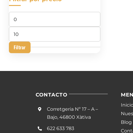
Precio
mínimo
Precio
máximo
Filtrar
CONTACTO
ME
Inici
Corretgeria Nº 17 – A –
Nuest
Bajo, 46800 Xàtiva
Blog
622 633 783
Cont