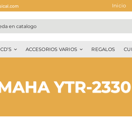
Inicio
sical.com
CD’S
ACCESORIOS VARIOS
REGALOS
CU
MAHA YTR-2330