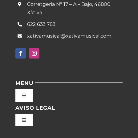
Corretgeria Nº 17 – A – Bajo, 46800
Xàtiva
622 633 783
xativamusical@xativamusical.com
MENU
Toggle
Navigation
AVISO LEGAL
Inicio
Toggle
Navigation
Nuestras instalaciones
Política de privacidad