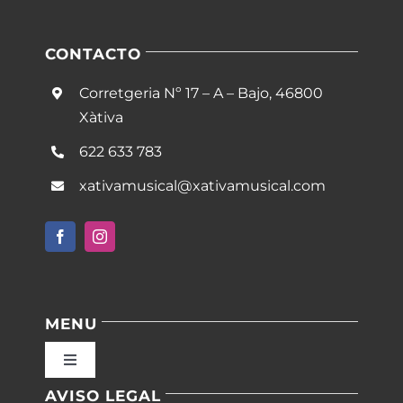
CONTACTO
Corretgeria Nº 17 – A – Bajo, 46800
Xàtiva
622 633 783
xativamusical@xativamusical.com
MENU
Toggle
Navigation
AVISO LEGAL