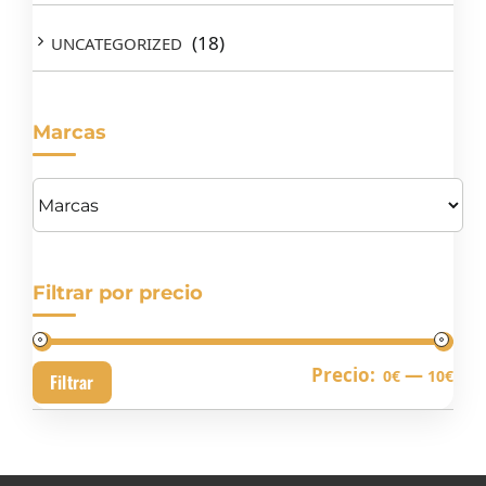
(18)
UNCATEGORIZED
Marcas
Filtrar por precio
Pre
Pre
Precio:
—
0€
10€
Filtrar
mín
má