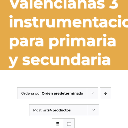
Valencianas 3
SERVICIOS TALLER
instrumentaci
SERVICIOS TALLER
OCASIÓN
para primaria
OCASIÓN
y secundaria
Ordena por
Orden predeterminado
Mostrar
24 productos