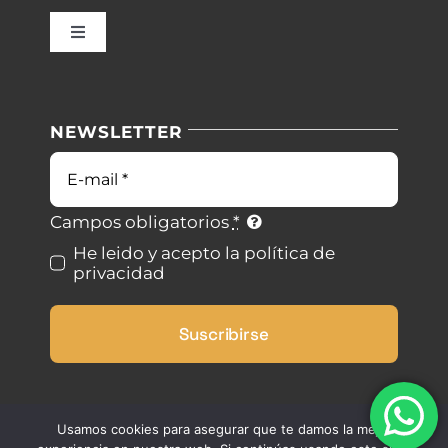
Inicio
Toggle
Navigation
Nuestras instalaciones
Política de privacidad
NEWSLETTER
Blog
Condiciones de uso
Correo
electrónico
Contacto
Ley de cookies
Campos obligatorios
*
He leido y acepto la política de
privacidad
Desistimiento
Suscribirse
Accesibilidad
Mapa del sitio
Usamos cookies para asegurar que te damos la mejor