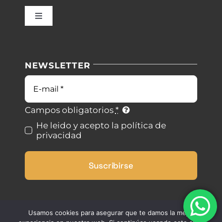
Inicio
Toggle
Navigation
Nuestras instalaciones
Política de privacidad
NEWSLETTER
Blog
Condiciones de uso
Correo
electrónico
Contacto
Ley de cookies
Campos obligatorios
*
He leido y acepto la política de
privacidad
Desistimiento
Suscribirse
Accesibilidad
Mapa del sitio
Usamos cookies para asegurar que te damos la mejor