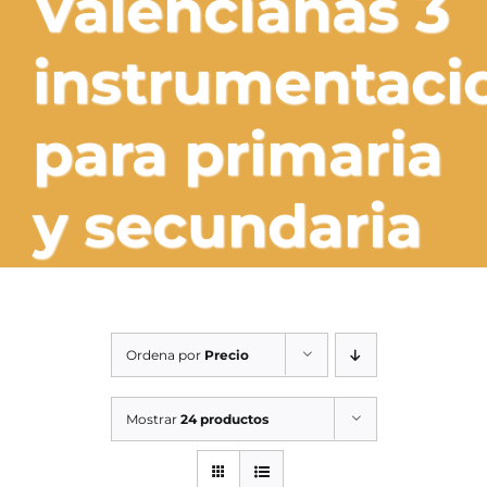
Valencianas 3
SERVICIOS TALLER
instrumentaci
SERVICIOS TALLER
OCASIÓN
para primaria
OCASIÓN
y secundaria
Ordena por
Precio
Mostrar
24 productos