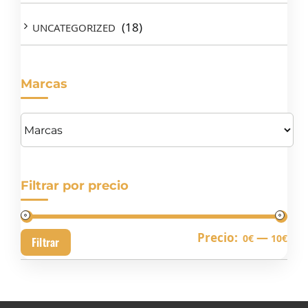
(18)
UNCATEGORIZED
Marcas
Filtrar por precio
Pre
Pre
Precio:
—
0€
10€
Filtrar
mín
má