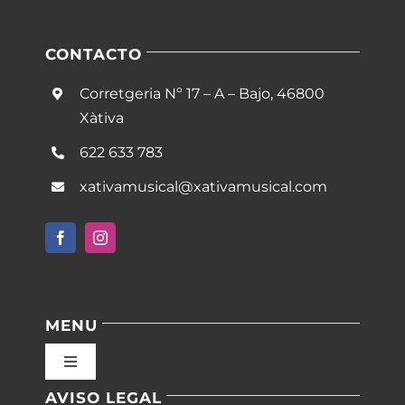
CONTACTO
Corretgeria Nº 17 – A – Bajo, 46800
Xàtiva
622 633 783
xativamusical@xativamusical.com
MENU
Toggle
Navigation
AVISO LEGAL