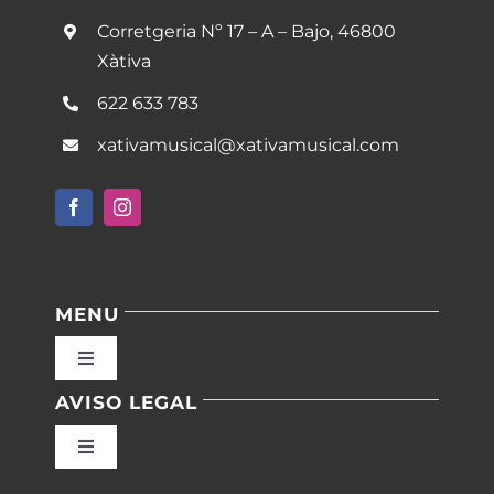
Corretgeria Nº 17 – A – Bajo, 46800
Xàtiva
622 633 783
xativamusical@xativamusical.com
MENU
Toggle
Navigation
AVISO LEGAL
Inicio
Toggle
Navigation
Nuestras instalaciones