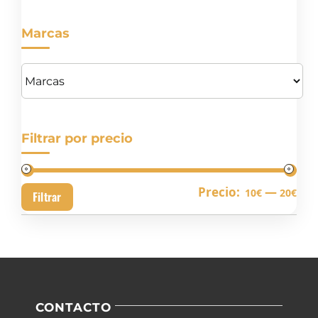
Marcas
Filtrar por precio
Pre
Pre
Precio:
—
10€
20€
Filtrar
mín
má
CONTACTO