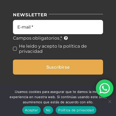
Política de privacidad
NEWSLETTER
Blog
Condiciones de uso
Correo
electrónico
Contacto
Ley de cookies
Campos obligatorios
*
He leido y acepto la política de
privacidad
Desistimiento
Suscribirse
Accesibilidad
Mapa del sitio
Usamos cookies para asegurar que te damos la mejor
experiencia en nuestra web. Si continúas usando este sitio,
asumiremos que estás de acuerdo con ello.
Aceptar
No
Política de privacidad